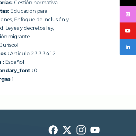
orías:
Gestión normativa
tas:
Educación para
iones, Enfoque de inclusión y
, Leyes y decretos ley,
ión migrante
:
Juriscol
os :
Artículo 2.3.3.3.4.1.2
 :
Español
ondary_font :
0
rgas
1