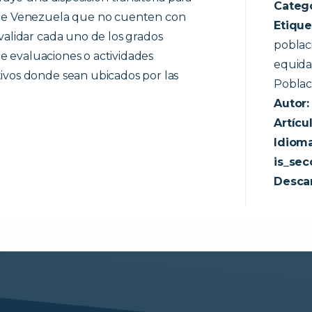
Categ
 de Venezuela que no cuenten con
Etique
validar cada uno de los grados
poblac
 de evaluaciones o actividades
equidad
ivos donde sean ubicados por las
Poblac
Autor
Artícul
Idioma
is_sec
Desca