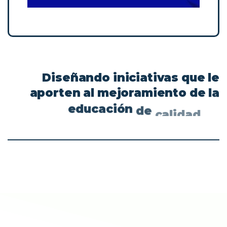
Diseñando
iniciativas
que
le
aporten
al
mejoramiento
de
la
educación
de
calidad
en
Colombia.