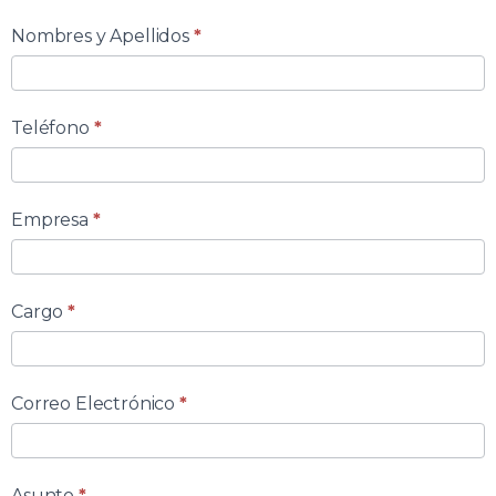
Nombres y Apellidos
*
Formulario
de
Teléfono
*
Contacto
Empresa
*
Cargo
*
Correo Electrónico
*
Asunto
*